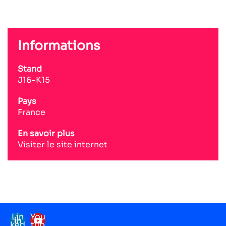
Informations
Stand
J16-K15
Pays
France
En savoir plus
Visiter le site internet
Lin
You
ked
tub