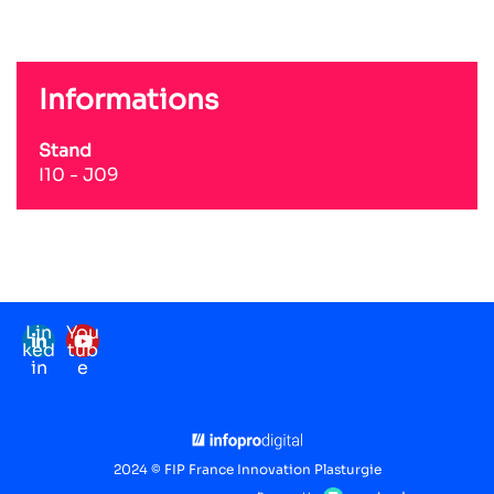
Informations
Stand
I10 - J09
Lin
You
ked
tub
in
e
Mentions légales
RGPD
2024 © FIP France Innovation Plasturgie