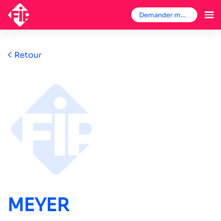
Demander mon badge
Retour
MEYER