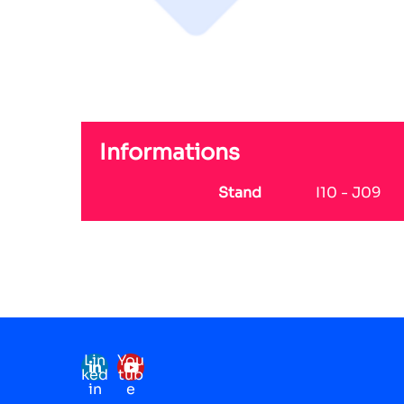
Informations
Stand
I10 - J09
Lin
You
ked
tub
in
e