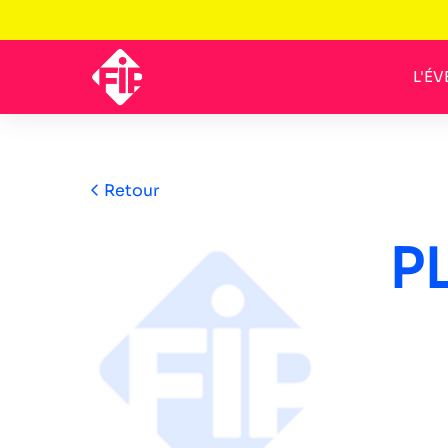
L'É
Retour
P