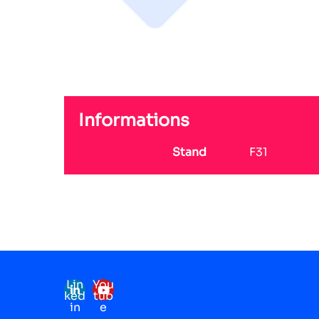
Informations
Stand
F31
Lin
You
ked
tub
in
e