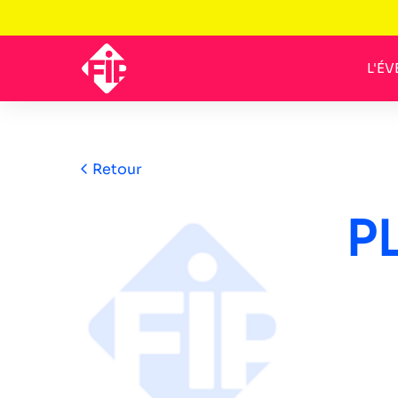
L'É
Retour
PL