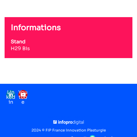
Informations
Stand
H29 Bis
Lin
You
ked
tub
in
e
Mentions légales
RGPD
2024 © FIP France Innovation Plasturgie