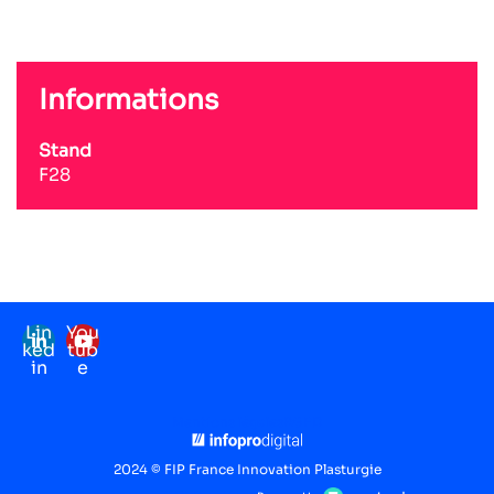
Informations
Stand
F28
Lin
You
ked
tub
in
e
Mentions légales
RGPD
2024 © FIP France Innovation Plasturgie