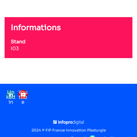
Informations
Stand
I03
Lin
You
ked
tub
in
e
Mentions légales
RGPD
2024 © FIP France Innovation Plasturgie