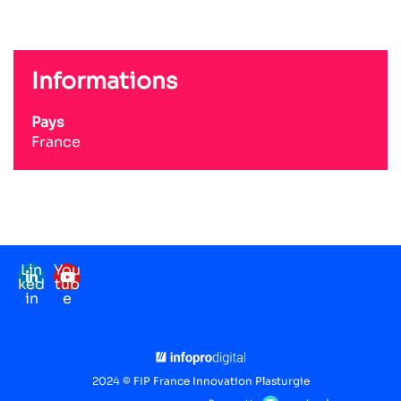
Informations
Pays
France
Lin
You
ked
tub
in
e
Mentions légales
RGPD
2024 © FIP France Innovation Plasturgie