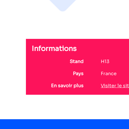
Informations
Stand
H13
Pays
France
En savoir plus
Visiter le si