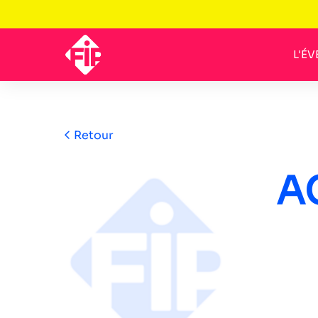
L'É
Retour
A