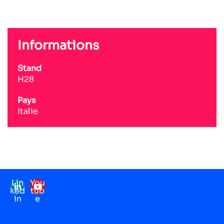
Informations
Stand
H28
Pays
Italie
Lin
You
ked
tub
in
e
Mentions légales
RGPD