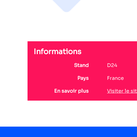
Informations
Stand
D24
Pays
France
En savoir plus
Visiter le si