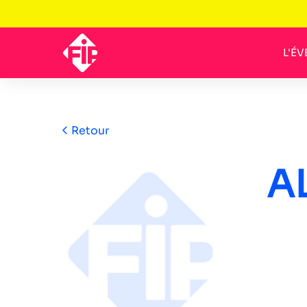
L'É
Retour
A