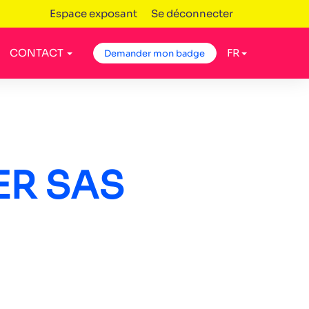
Espace exposant
Se déconnecter
CONTACT
FR
Demander mon badge
ER SAS