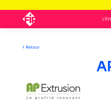
L'É
Retour
A