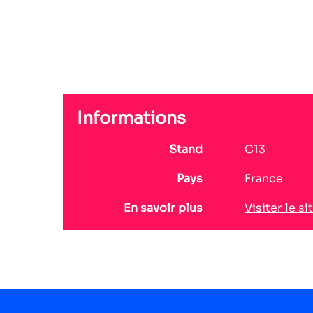
Informations
Stand
C13
Pays
France
En savoir plus
Visiter le si