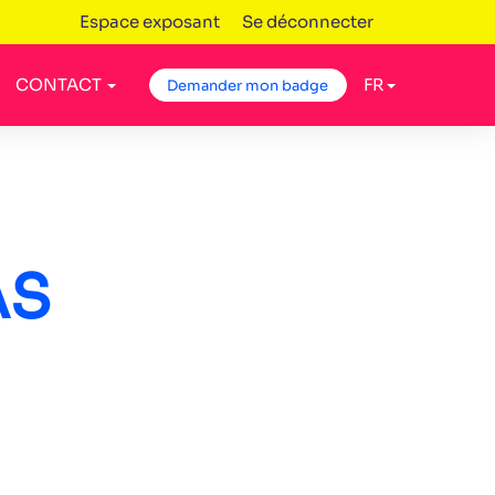
Espace exposant
Se déconnecter
CONTACT
FR
Demander mon badge
AS