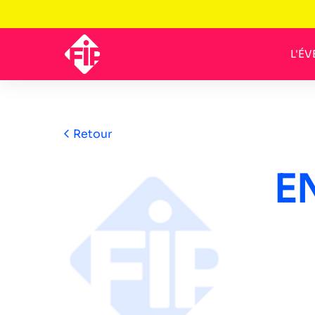
L'É
Retour
E