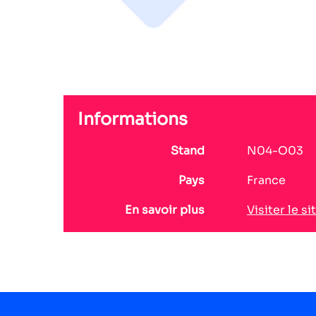
Informations
Stand
N04-O03
Pays
France
En savoir plus
Visiter le si