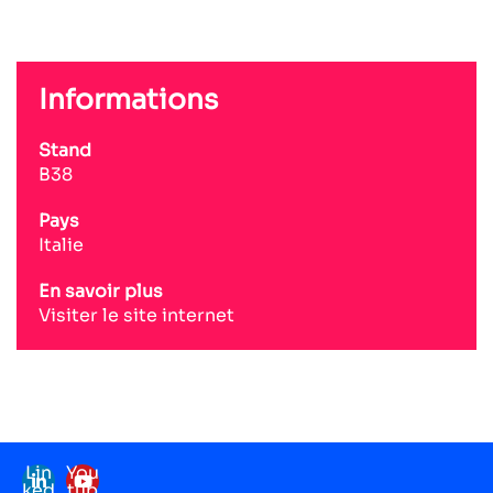
Informations
Stand
B38
Pays
Italie
En savoir plus
Visiter le site internet
Lin
You
ked
tub