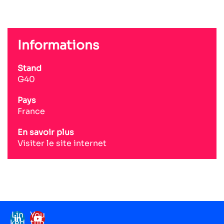
Informations
Stand
G40
Pays
France
En savoir plus
Visiter le site internet
Lin
You
ked
tub