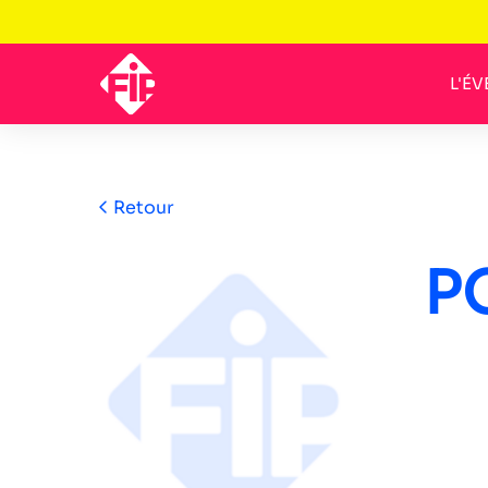
L'É
Retour
P