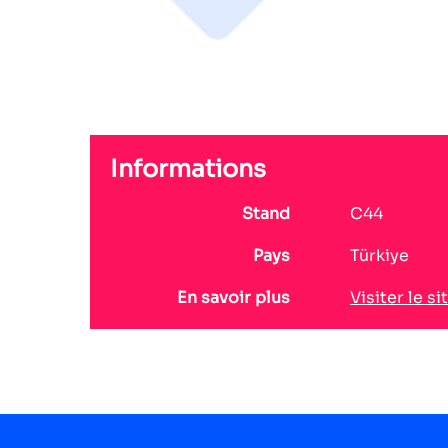
Informations
Stand
C44
Pays
Türkiye
En savoir plus
Visiter le si